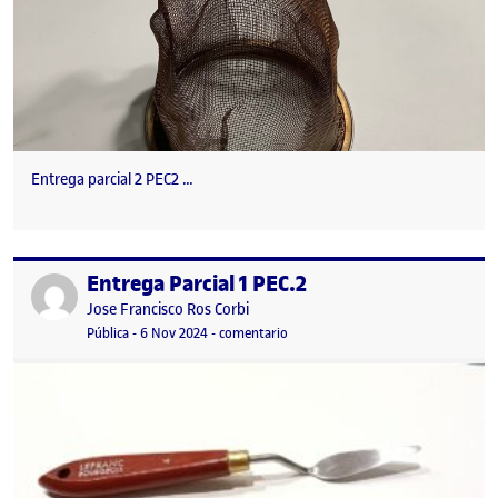
Entrega parcial 2 PEC2 …
Entrega Parcial 1 PEC.2
Publicado por
Publicado por
Jose Francisco Ros Corbi
Visibilidad:
Fecha de publicación
6 noviembre, 2024 8:26 pm
en Entrega Parcial 1 PEC.2
Pública
-
6 Nov 2024
-
comentario