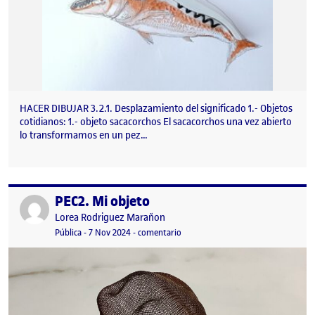
HACER DIBUJAR 3.2.1. Desplazamiento del significado 1.- Objetos
cotidianos: 1.- objeto sacacorchos El sacacorchos una vez abierto
lo transformamos en un pez…
PEC2. Mi objeto
Publicado por
Publicado por
Lorea Rodriguez Marañon
Visibilidad:
Fecha de publicación
7 noviembre, 2024 10:22 pm
en PEC2. Mi objeto
Pública
-
7 Nov 2024
-
comentario