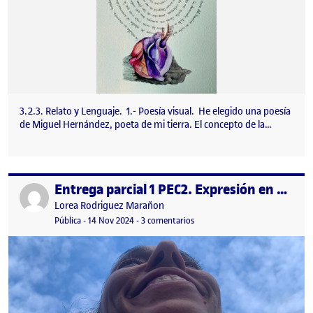
3.2.3. Relato y Lenguaje. 1.- Poesía visual. He elegido una poesía
de Miguel Hernández, poeta de mi tierra. El concepto de la…
Entrega parcial 1 PEC2. Expresión en movimiento
Publicado por
Publicado por
Lorea Rodriguez Marañon
Visibilidad:
Fecha de publicación
en Entrega parcial 1 PEC2. Exp
Pública
-
14 Nov 2024
-
3 comentarios