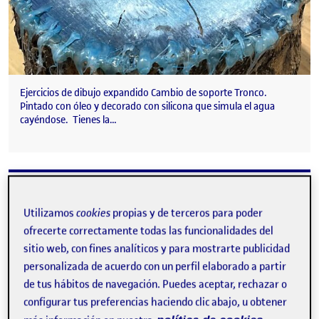
Ejercicios de dibujo expandido Cambio de soporte Tronco.
Pintado con óleo y decorado con silicona que simula el agua
cayéndose. Tienes la…
PR Entrega Parcial 2
Publicado por
Publicado por
Jose Francisco Ros Corbi
Utilizamos
cookies
propias y de terceros para poder
Visibilidad:
Fecha de publicación
9 enero, 2025 9:39 pm
en PR Entrega Parcial 2
Pública
-
9 Ene 2025
-
2 comentarios
ofrecerte correctamente todas las funcionalidades del
sitio web, con fines analíticos y para mostrarte publicidad
personalizada de acuerdo con un perfil elaborado a partir
de tus hábitos de navegación. Puedes aceptar, rechazar o
configurar tus preferencias haciendo clic abajo, u obtener