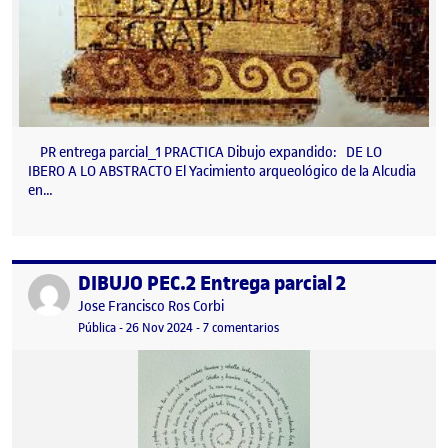
PR entrega parcial_1 PRACTICA Dibujo expandido: DE LO
IBERO A LO ABSTRACTO El Yacimiento arqueológico de la Alcudia
en…
DIBUJO PEC.2 Entrega parcial 2
Publicado por
Publicado por
Jose Francisco Ros Corbi
Visibilidad:
Fecha de publicación
29 noviembre, 2024 11:17 am
en DIBUJO PEC.2 Entrega parcia
Pública
-
26 Nov 2024
-
7 comentarios