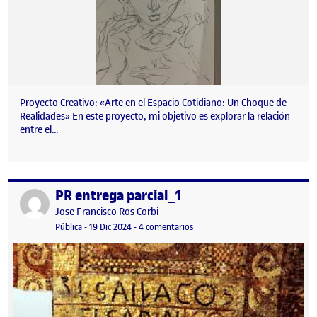
Proyecto Creativo: «Arte en el Espacio Cotidiano: Un Choque de
Realidades» En este proyecto, mi objetivo es explorar la relación
entre el…
PR entrega parcial_1
Publicado por
Publicado por
Jose Francisco Ros Corbi
Visibilidad:
Fecha de publicación
19 diciembre, 2024 10:14 pm
en PR entrega parcial_1
Pública
-
19 Dic 2024
-
4 comentarios