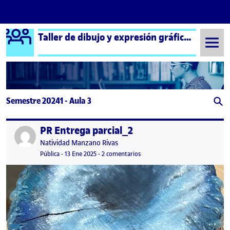
Logo Ágora
Taller de dibujo y expresión gráfica – Aula 3
Saltar al contenido
Semestre 20241 - Aula 3
PR Entrega parcial_2
Publicado por
Publicado por
Natividad Manzano Rivas
Visibilidad:
Fecha de publicación
13 enero, 2025 4:09 pm
en PR Entrega parcial_2
Pública
-
13 Ene 2025
-
2 comentarios