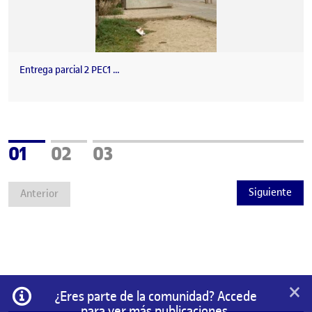
Entrega parcial 2 PEC1 …
Página
Página
Página
01
02
03
Siguiente
Anterior
×
Información
¿Eres parte de la comunidad? Accede
para ver más publicaciones.