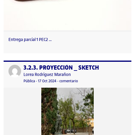
Entrega parcial 1 PEC2 …
3.2.3. PROYECCIÓN _ SKETCH
Publicado por
Publicado por
Lorea Rodriguez Marañon
Visibilidad:
Fecha de publicación
22 octubre, 2024 10:57 pm
en 3.2.3. PROYECCIÓN _ SKETCH
Pública
-
17 Oct 2024
-
comentario