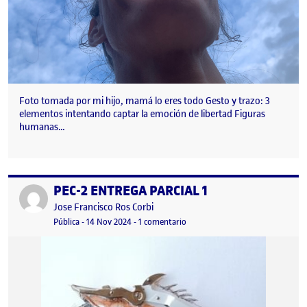
Foto tomada por mi hijo, mamá lo eres todo Gesto y trazo: 3
elementos intentando captar la emoción de libertad Figuras
humanas…
PEC-2 ENTREGA PARCIAL 1
Publicado por
Publicado por
Jose Francisco Ros Corbi
Visibilidad:
Fecha de publicación
14 noviembre, 2024 4:22 pm
en PEC-2 ENTREGA PARCIAL 1
Pública
-
14 Nov 2024
-
1 comentario